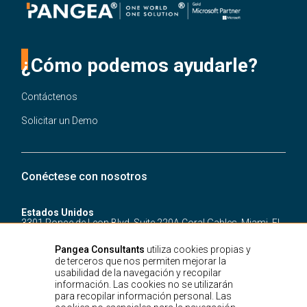
¿Cómo podemos ayudarle?
Contáctenos
Solicitar un Demo
Conéctese con nosotros
Estados Unidos
3301 Ponce de Leon Blvd.
Suite 220A Coral Gables,
Miami, FL,
33134
Pangea Consultants
utiliza cookies propias y
Dinamarca
de terceros que nos permiten mejorar la
Pile Allé 41, kl.
Frederiksberg, 2000
usabilidad de la navegación y recopilar
Colombia
información. Las cookies no se utilizarán
Cra. 15 # 88 - 21, Ofc 702
Bogotá D.C.
para recopilar información personal. Las